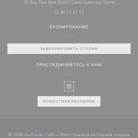
((открывает
32 Rue Paul Bert 93400 Saint-Ouen-sur-Seine
01 40 12 47 33
БРОНИРОВАНИЕ
ЗАБРОНИРОВАТЬ СТОЛИК
ПРИСОЕДИНЯЙТЕСЬ К НАМ
Instagram ((открывается в нов
НОВОСТНАЯ РАССЫЛКА
© 2026 Au Roi du Café — Веб-страница ресторана создана