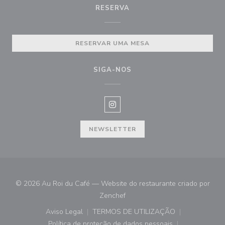
RESERVA
RESERVAR UMA MESA
SIGA-NOS
Instagram ((abre numa nova janel
NEWSLETTER
© 2026 Au Roi du Café — Website do restaurante criado por
((abre numa nova janela))
Zenchef
Aviso Legal
TERMOS DE UTILIZAÇÃO
((abre numa nova janela))
((abre numa nova janela))
Política de proteção de dados pessoais