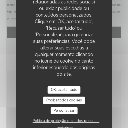
relacionadas às redes sociais)
comunicações de marketing. Pode registar-se na Lista Robinson através de
robinson.pt
.
ou exibir publicidade ou
Para mais informações sobre o tratamento dos seus dados, consulte a nossa
política de
conteúdos personalizados.
privacidade
.
AU ROI DU CAFÉ
Clique em 'OK, aceitar tudo',
'Recusar tudo' ou
'Personalizar' para gerenciar
suas preferências. Você pode
alterar suas escolhas a
qualquer momento clicando
no ícone de cookie no canto
inferior esquerdo das páginas
do site.
INFORMAÇÕES GERAIS
OK, aceitar tudo
Proíbe todos cookies
SERVIÇOS
Ar condicionado, Privatização, Acesso para
Personalizar
pessoas com mobilidade reduzida, Esplanada
Política de proteção de dados pessoais