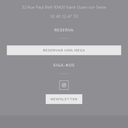
((abre numa
32 Rue Paul Bert 93400 Saint-Ouen-sur-Seine
01 40 12 47 33
RESERVA
RESERVAR UMA MESA
SIGA-NOS
Instagram ((abre numa nova janel
NEWSLETTER