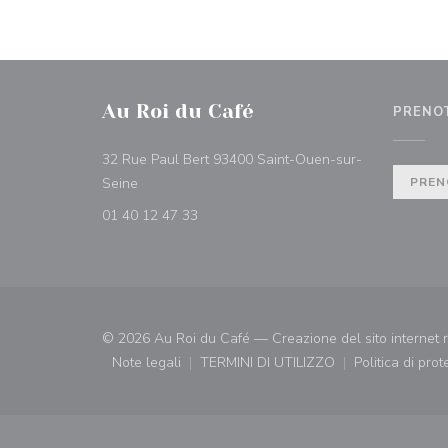
Au Roi du Café
PRENO
32 Rue Paul Bert 93400 Saint-Ouen-sur-
((apre una nuova finestra))
Seine
PREN
01 40 12 47 33
© 2026 Au Roi du Café — Creazione del sito internet 
Note legali
TERMINI DI UTILIZZO
Politica di pro
((apre una nuova finestra))
((apre una nuova finestra))