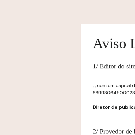
Aviso 
1/ Editor do si
, , com um capital 
88998064500028, com
Diretor de publica
2/ Provedor de