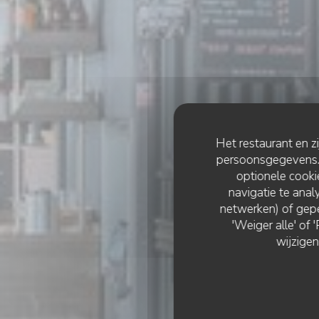
Het restaurant en z
persoonsgegevens. '
optionele cook
navigatie te analy
netwerken) of gepe
'Weiger alle' of
wijzigen