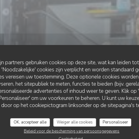
ijn partners gebruiken cookies op deze site, wat kan leiden to
Noodzakelijke' cookies zijn verplicht en worden standaard g
ies vereisen uw toestemming. Deze optionele cookies worden
seren, het sitepubliek te meten, functies te bieden (bijv. gere
rsonaliseerde advertenties of inhoud weer te geven. Klik op 'O
•
SAINT-OUEN-SUR-SEINE
 'Personaliseer' om uw voorkeuren te beheren. U kunt uw keu
AU ROI DU CAFÉ
Au Roi du Café
 door op het cookiepictogram linksonder op de sitepagina's te
OK, accepteer alle
Weiger alle cookies
Personaliseer
RESERVEER EEN TAFEL
Beleid voor de bescherming van persoonsgegevens
Cookiebeleid