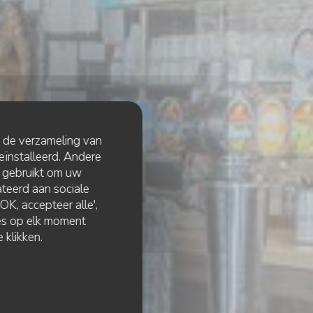
t de verzameling van
eïnstalleerd. Andere
 gebruikt om uw
lateerd aan sociale
K, accepteer alle',
zes op elk moment
 klikken.