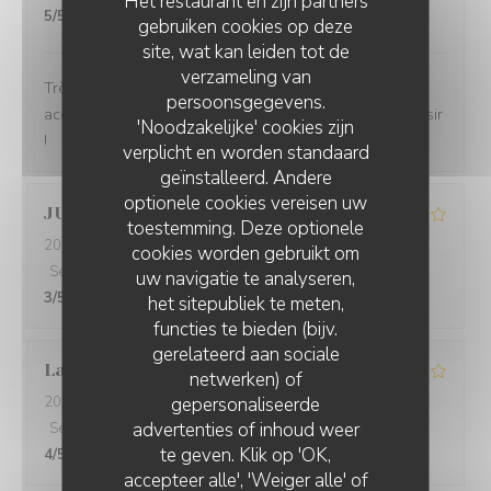
Het restaurant en zijn partners
5
/5
gebruiken cookies op deze
site, wat kan leiden tot de
verzameling van
Très bon restaurant, produits de qualité, personnel très
persoonsgegevens.
accueillant et sympathique. Nous reviendrons avec plaisir
'Noodzakelijke' cookies zijn
!
verplicht en worden standaard
geïnstalleerd. Andere
optionele cookies vereisen uw
JULIA
T
toestemming. Deze optionele
2026-05-16
- 13:15 - Gasten 13
cookies worden gebruikt om
Service
:
4
/5
Atmosfeer
:
3
/5
Keuken
:
3
/5
Kwaliteit / Prijs
:
uw navigatie te analyseren,
3
/5
het sitepubliek te meten,
functies te bieden (bijv.
gerelateerd aan sociale
Laura
O
netwerken) of
gepersonaliseerde
2026-04-19
- 12:45 - Gasten 4
AU ROI DU CAFÉ
advertenties of inhoud weer
Service
:
4
/5
Atmosfeer
:
4
/5
Keuken
:
5
/5
Kwaliteit / Prijs
:
te geven. Klik op 'OK,
4
/5
accepteer alle', 'Weiger alle' of