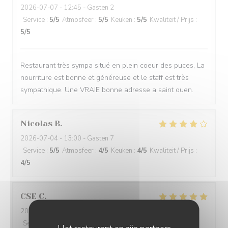
2026-07-07
- 12:45 - Gasten 2
Service
:
5
/5
Atmosfeer
:
5
/5
Keuken
:
5
/5
Kwaliteit / Prijs
:
5
/5
Restaurant très sympa situé en plein coeur des puces, La
nourriture est bonne et généreuse et le staff est très
sympathique. Une VRAIE bonne adresse a saint ouen.
Nicolas
B
2026-07-04
- 13:00 - Gasten 7
Service
:
5
/5
Atmosfeer
:
4
/5
Keuken
:
4
/5
Kwaliteit / Prijs
:
4
/5
CSE
C
2026-06-22
- 12:30 - Gasten 8
Service
:
5
/5
Atmosfeer
:
5
/5
Keuken
:
5
/5
Kwaliteit / Prijs
: