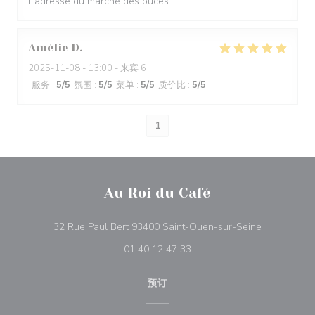
L’adresse du marché des puces
Amélie
D
2025-11-08
- 13:00 - 来宾 6
服务
:
5
/5
氛围
:
5
/5
菜单
:
5
/5
质价比
:
5
/5
1
Au Roi du Café
((在新窗口中
32 Rue Paul Bert 93400 Saint-Ouen-sur-Seine
01 40 12 47 33
预订