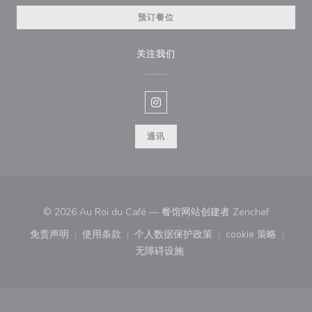
预订餐位
关注我们
Instagram ((在新窗口中打开))
通讯
((在新窗口
© 2026 Au Roi du Café — 餐馆网站创建者
Zenchef
免责声明
使用条款
个人数据保护政策
cookie 策略
((在新窗口中打开))
((在新窗口中打开))
((在新窗口中打开))
((在新窗口中
无障碍设施
((在新窗口中打开))