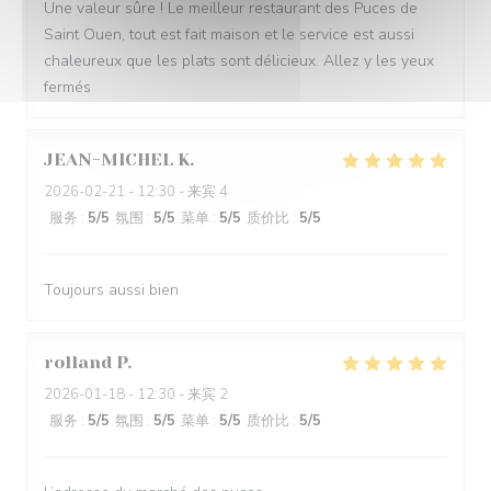
Une valeur sûre ! Le meilleur restaurant des Puces de
Saint Ouen, tout est fait maison et le service est aussi
chaleureux que les plats sont délicieux. Allez y les yeux
fermés
JEAN-MICHEL
K
2026-02-21
- 12:30 - 来宾 4
服务
:
5
/5
氛围
:
5
/5
菜单
:
5
/5
质价比
:
5
/5
Toujours aussi bien
rolland
P
2026-01-18
- 12:30 - 来宾 2
服务
:
5
/5
氛围
:
5
/5
菜单
:
5
/5
质价比
:
5
/5