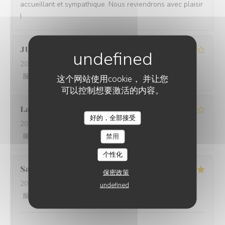
accueillant et sympathique. Nous reviendrons avec plaisir
!
JULIA
T
2026-05-16
- 13:15 - 来宾 13
服务
:
4
/5
氛围
:
3
/5
菜单
:
3
/5
质价比
:
3
/5
这个网站使用cookie， 并让您
可以控制想要激活的内容。
Laura
O
好的，全部接受
AU ROI DU CAFÉ
2026-04-19
- 12:45 - 来宾 4
服务
:
4
/5
氛围
:
4
/5
菜单
:
5
/5
禁用
质价比
:
4
/5
个性化
Sarah
C
保密政策
2026-02-22
- 14:15 - 来宾 5
undefined
服务
:
5
/5
氛围
:
5
/5
菜单
:
5
/5
质价比
:
5
/5