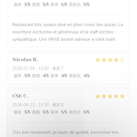
服务
:
5
/5
氛围
:
5
/5
菜单
:
5
/5
质价比
:
5
/5
Restaurant très sympa situé en plein coeur des puces, La
nourriture est bonne et généreuse et le staff est très
sympathique. Une VRAIE bonne adresse a saint ouen.
Nicolas
B
2026-07-04
- 13:00 - 来宾 7
服务
:
5
/5
氛围
:
4
/5
菜单
:
4
/5
质价比
:
4
/5
CSE
C
2026-06-22
- 12:30 - 来宾 8
服务
:
5
/5
氛围
:
5
/5
菜单
:
5
/5
质价比
:
5
/5
Très bon restaurant, produits de qualité, personnel très