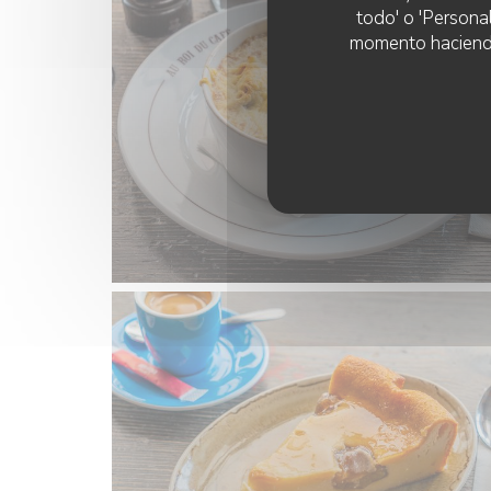
todo' o 'Persona
momento haciendo c