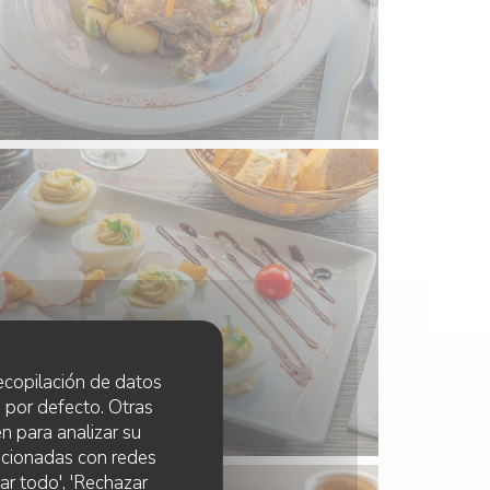
 recopilación de datos
 por defecto. Otras
n para analizar su
lacionadas con redes
ar todo', 'Rechazar