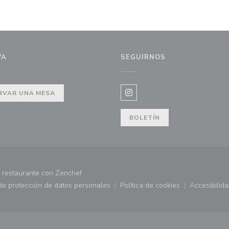
VA
SEGUIRNOS
RVAR UNA MESA
Instagram ((abre en una nue
BOLETÍN
((abre en una nueva ventana))
 restaurante con
Zenchef
 de protección de datos personales
Política de cookies
Accesibilid
 ventana))
((abre en una nueva ventana))
((abre en una nueva ve
((abr