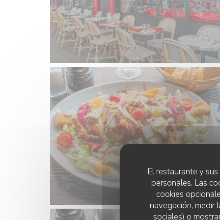
El restaurante y sus 
personales. Las co
cookies opcionale
navegación, medir l
sociales) o mostra