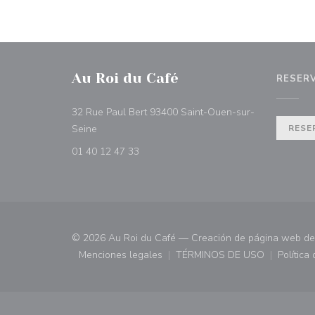
Au Roi du Café
RESER
32 Rue Paul Bert 93400 Saint-Ouen-sur-
((abre en una nueva ventana))
Seine
RESE
01 40 12 47 33
© 2026 Au Roi du Café — Creación de página web de
Menciones legales
TÉRMINOS DE USO
Política
((abre en una nueva ventana))
((abre en una nueva