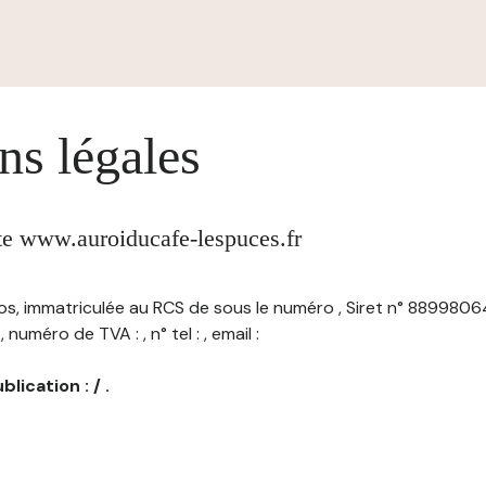
ns légales
ite www.auroiducafe-lespuces.fr
euros, immatriculée au RCS de sous le numéro , Siret n° 88998
 numéro de TVA : , n° tel : , email :
lication : / .